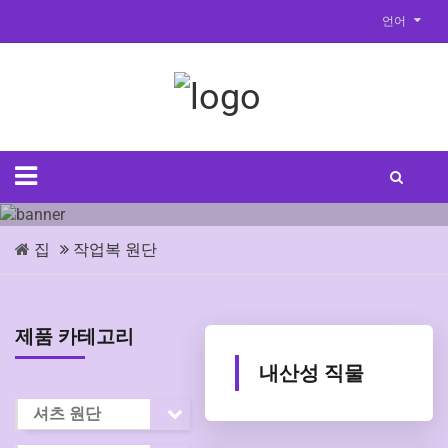
언어
집
작업복 원단
제품 카테고리
내산성 직물
셔츠 원단