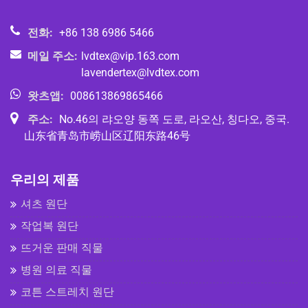
전화:
+86 138 6986 5466
메일 주소:
lvdtex@vip.163.com
lavendertex@lvdtex.com
왓츠앱:
008613869865466
주소:
No.46의 랴오양 동쪽 도로, 라오산, 칭다오, 중국.
山东省青岛市崂山区辽阳东路46号
우리의 제품
셔츠 원단
작업복 원단
뜨거운 판매 직물
병원 의료 직물
코튼 스트레치 원단