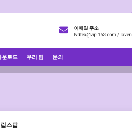
이메일 주소
lvdtex@vip.163.com
/
lave
다운로드
우리 팀
문의
립스탑