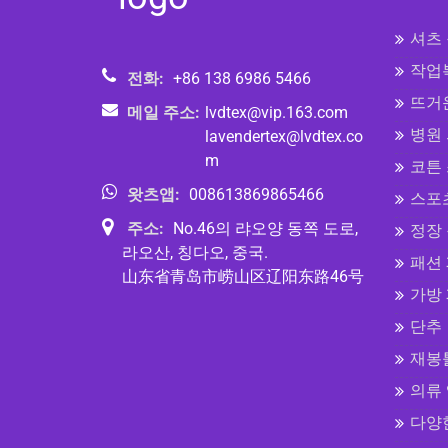
셔츠
작업
전화:
+86 138 6986 5466
뜨거
메일 주소:
lvdtex@vip.163.com
병원
lavendertex@lvdtex.co
m
코튼
왓츠앱:
008613869865466
스포
주소:
No.46의 랴오양 동쪽 도로,
정장
라오산, 칭다오, 중국.
패션
山东省青岛市崂山区辽阳东路46号
가방
단추
재봉
의류
다양